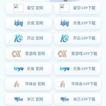
观看实时直播 →
今日焦点赛程