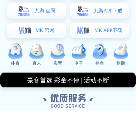
智运杯全国公开赛决赛
北京队 vs 上海队 · 决赛桌激战正酣。实时叫牌与打
牌策略解析。
进入直播 →
青年大师赛半决赛